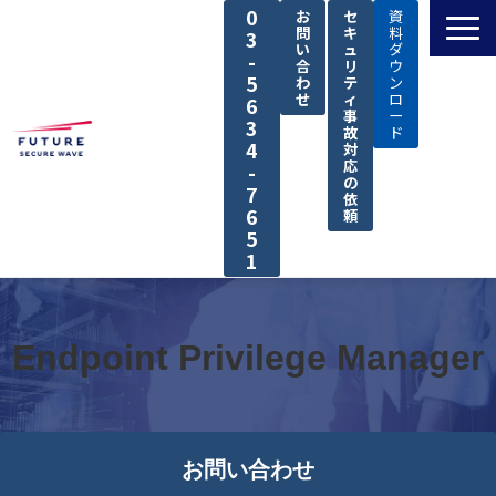
0
お
セ
資
問
キ
料
3
い
ュ
ダ
-
合
リ
ウ
5
わ
テ
ン
せ
ィ
ロ
6
事
ー
3
故
ド
4
対
応
-
の
7
依
6
頼
5
1
TOP
私たちの強み
Endpoint Privilege Manager
解決できる課題
サービス
導入事例
お問い合わせ