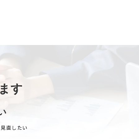
ます
い
を見直したい
い