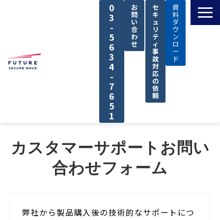
0
お
セ
資
問
キ
料
3
い
ュ
ダ
-
合
リ
ウ
5
わ
テ
ン
せ
ィ
ロ
6
事
ー
3
故
ド
4
対
応
-
の
7
依
6
頼
5
1
TOP
カスタマーサポートお問い
私たちの強み
合わせフォーム
解決できる課題
サービス
導入事例
弊社から製品購入後の技術的なサポートにつ