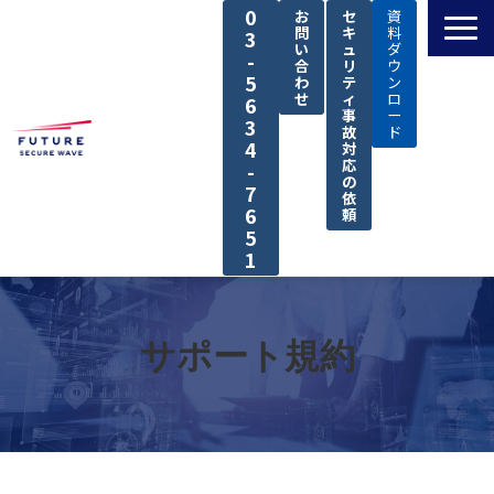
0
お
セ
資
問
キ
料
3
い
ュ
ダ
-
合
リ
ウ
5
わ
テ
ン
せ
ィ
ロ
6
事
ー
3
故
ド
4
対
応
-
の
7
依
6
頼
5
1
TOP
私たちの強み
サポート規約
解決できる課題
サービス
導入事例