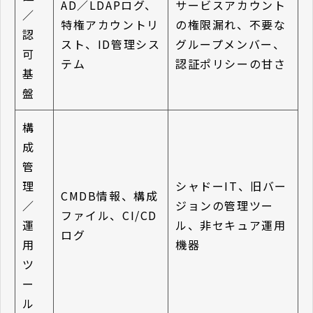
AD／LDAPログ、
サービスアカウント
／
特権アカウントリ
の権限漏れ、不要な
認
スト、ID管理シス
グループメンバー、
可
テム
認証ポリシーの甘さ
基
盤
構
成
管
理
シャドーIT、旧バー
CMDB情報、構成
／
ジョンの管理ツー
ファイル、CI/CD
運
ル、非セキュア運用
ログ
用
機器
ツ
ー
ル