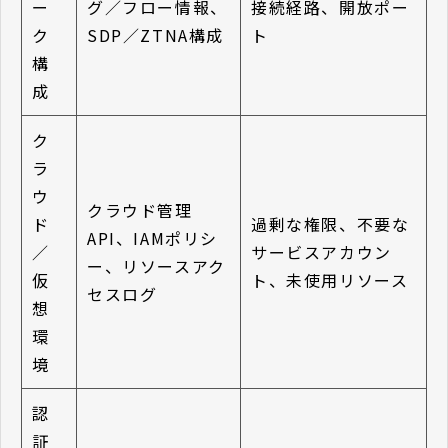
ー
グ／フロー情報、
接続経路、開放ポー
ク
SDP／ZTNA構成
ト
構
成
ク
ラ
ウ
クラウド管理
ド
過剰な権限、不要な
API、IAMポリシ
／
サービスアカウン
ー、リソースアク
仮
ト、未使用リソース
セスログ
想
環
境
認
証