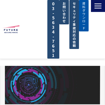
0
お
セ
資
問
キ
料
3
い
ュ
ダ
-
合
リ
ウ
5
わ
テ
ン
せ
ィ
ロ
6
事
ー
3
故
ド
4
対
応
-
の
7
依
6
頼
5
1
TOP
私たちの強み
解決できる課題
サービス
導入事例