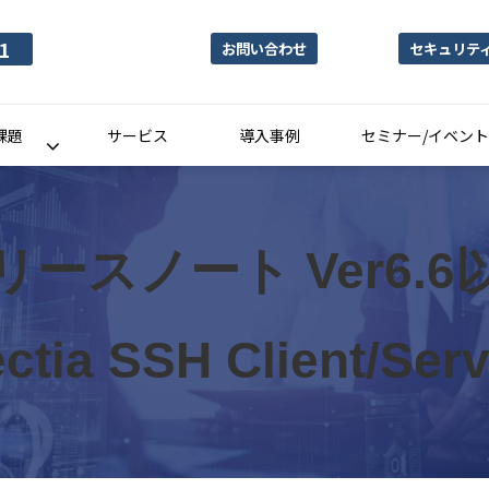
1
お問い合わせ
セキュリテ
課題
サービス
導入事例
セミナー/イベント
リースノート Ver6.6
ctia SSH Client/Ser