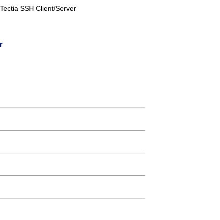
a SSH Client/Server
r