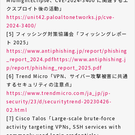
MidnightEclipse、CVE-2024-3400 に関連するエ
クスプロイト後の活動」
https://unit42.paloaltonetworks.jp/cve-
2024-3400/
[5] フィッシング対策協議会「フィッシングレポー
ト 2025」
https://www.antiphishing.jp/report/phishing
_report_2024.pdfhttps://www.antiphishing.j
p/report/phishing_report_2025.pdf
[6] Trend Micro「VPN、サイバー攻撃被害に共通
するセキュリティの注意点」
https://www.trendmicro.com/ja_jp/jp-
security/23/d/securitytrend-20230426-
02.html
[7] Cisco Talos「Large-scale brute-force
activity targeting VPNs, SSH services with