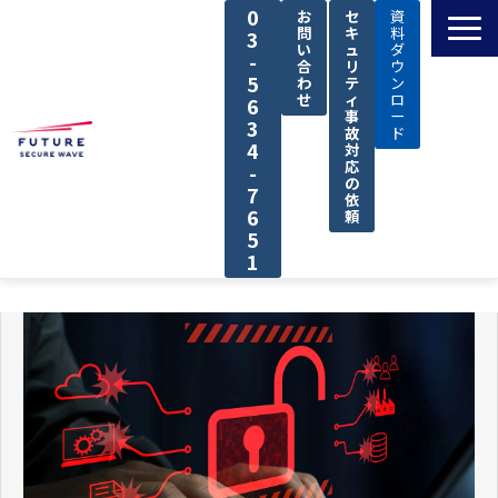
0
お
セ
資
問
キ
料
3
い
ュ
ダ
-
合
リ
ウ
5
わ
テ
ン
せ
ィ
ロ
6
事
ー
3
故
ド
4
対
応
-
の
7
依
6
頼
5
1
TOP
私たちの強み
解決できる課題
サービス
導入事例