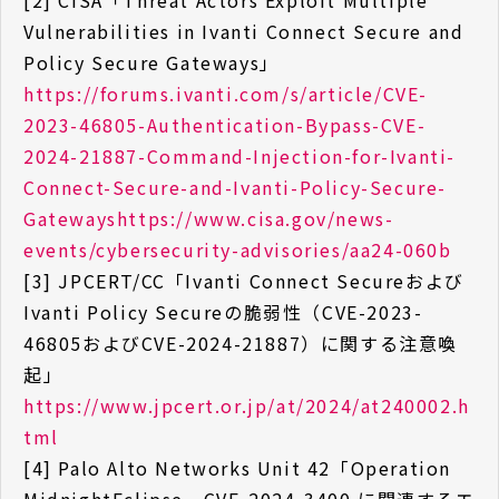
[2] CISA「Threat Actors Exploit Multiple
Vulnerabilities in Ivanti Connect Secure and
Policy Secure Gateways」
https://forums.ivanti.com/s/article/CVE-
2023-46805-Authentication-Bypass-CVE-
2024-21887-Command-Injection-for-Ivanti-
Connect-Secure-and-Ivanti-Policy-Secure-
Gatewayshttps://www.cisa.gov/news-
events/cybersecurity-advisories/aa24-060b
[3] JPCERT/CC「Ivanti Connect Secureおよび
Ivanti Policy Secureの脆弱性（CVE-2023-
46805およびCVE-2024-21887）に関する注意喚
起」
https://www.jpcert.or.jp/at/2024/at240002.h
tml
[4] Palo Alto Networks Unit 42「Operation