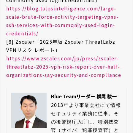
commonly used login credentials」
https://blog.talosintelligence.com/large-
scale-brute-force-activity-targeting-vpns-
ssh-services-with-commonly-used-login-
credentials/
[8] Zscaler「2025年版 Zscaler ThreatLabz
VPNリスク レポート」
https://www.zscaler.com/jp/press/zscaler-
threatlabz-2025-vpn-risk-report-over-half-
organizations-say-security-and-compliance
Blue Teamリーダー 横尾 駿一
2013年より事業会社にて情報
セキュリティ業務に従事。そ
の後警視庁入庁し、特別捜査
官（サイバー犯罪捜査官）と