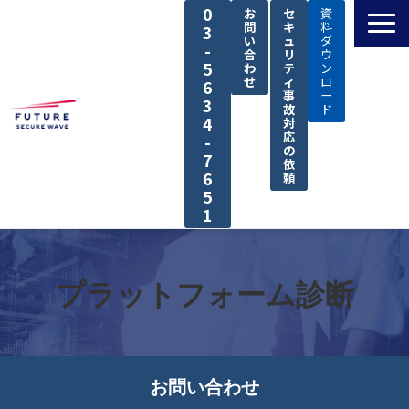
0
お
セ
資
問
キ
料
3
い
ュ
ダ
-
合
リ
ウ
5
わ
テ
ン
せ
ィ
ロ
6
事
ー
3
故
ド
4
対
応
-
の
7
依
6
頼
5
1
TOP
私たちの強み
プラットフォーム診断
解決できる課題
サービス
導入事例
お問い合わせ