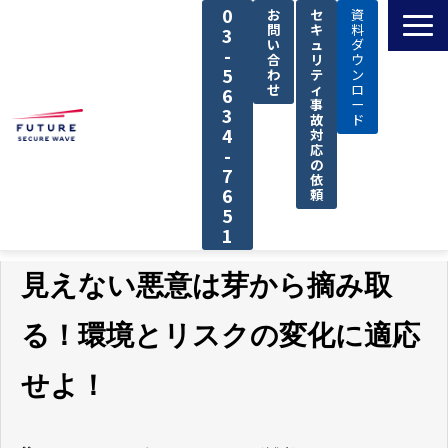
0
お
セ
資
問
キ
料
3
い
ュ
ダ
-
合
リ
ウ
5
わ
テ
ン
せ
ィ
ロ
6
事
ー
3
故
ド
4
対
応
-
の
7
依
6
頼
5
1
TOP
見えない悪意は芽から摘み取
私たちの強み
る！環境とリスクの変化に適応
解決できる課題
サービス
せよ！
導入事例