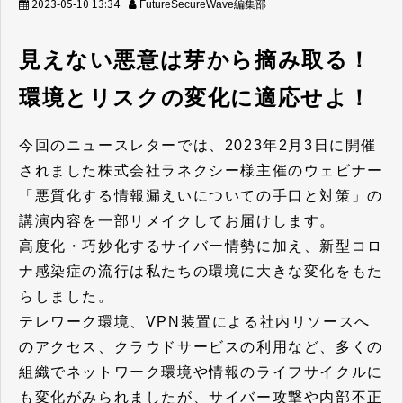
セミナー/イベント
2023-05-10 13:34
FutureSecureWave編集部
セキュリティブログ
見えない悪意は芽から摘み取る！
会社案内
環境とリスクの変化に適応せよ！
今回のニュースレターでは、2023年2月3日に開催
されました株式会社ラネクシー様主催のウェビナー
「悪質化する情報漏えいについての手口と対策」の
講演内容を一部リメイクしてお届けします。
高度化・巧妙化するサイバー情勢に加え、新型コロ
ナ感染症の流行は私たちの環境に大きな変化をもた
らしました。
テレワーク環境、VPN装置による社内リソースへ
のアクセス、クラウドサービスの利用など、多くの
組織でネットワーク環境や情報のライフサイクルに
も変化がみられましたが、サイバー攻撃や内部不正