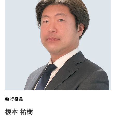
執行役員
榎本 祐樹