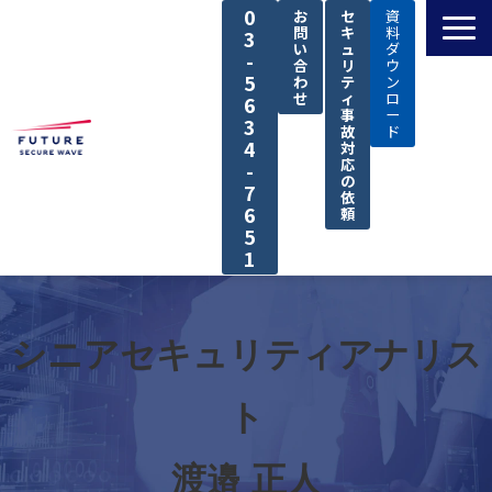
0
お
セ
資
問
キ
料
3
い
ュ
ダ
-
合
リ
ウ
5
わ
テ
ン
せ
ィ
ロ
6
事
ー
3
故
ド
4
対
応
-
の
7
依
6
頼
5
1
TOP
私たちの強み
シニアセキュリティアナリス
解決できる課題
ト
サービス
導入事例
渡邉 正人