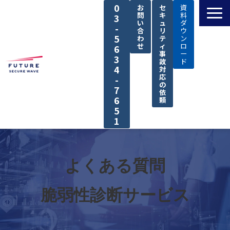
0
お
セ
資
問
キ
料
3
い
ュ
ダ
-
合
リ
ウ
5
わ
テ
ン
せ
ィ
ロ
6
事
ー
3
故
ド
4
対
応
-
の
7
依
6
頼
5
1
TOP
私たちの強み
よくある質問
解決できる課題
脆弱性診断サービス
サービス
導入事例