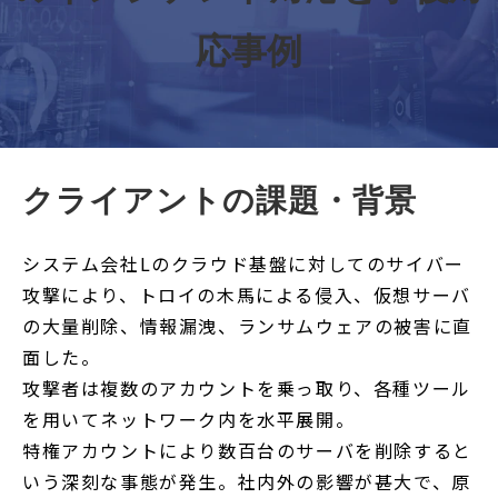
セミナー/イベント
セキュリティブログ
応事例
会社案内
クライアントの課題・背景
システム会社Lのクラウド基盤に対してのサイバー
攻撃により、トロイの木馬による侵入、仮想サーバ
の大量削除、情報漏洩、ランサムウェアの被害に直
面した。
攻撃者は複数のアカウントを乗っ取り、各種ツール
を用いてネットワーク内を水平展開。
特権アカウントにより数百台のサーバを削除すると
いう深刻な事態が発生。社内外の影響が甚大で、原