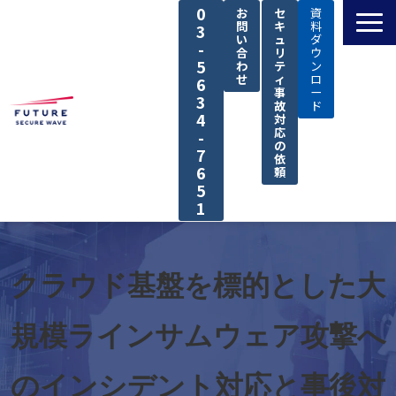
0
お
セ
資
問
キ
料
3
い
ュ
ダ
-
合
リ
ウ
5
わ
テ
ン
せ
ィ
ロ
6
事
ー
3
故
ド
4
対
応
-
の
7
依
6
頼
5
1
TOP
私たちの強み
クラウド基盤を標的とした大
解決できる課題
規模ラインサムウェア攻撃へ
サービス
導入事例
のインシデント対応と事後対