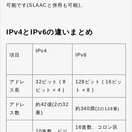
可能です(SLAACと併用も可能)。
IPv4とIPv6の違いまとめ
IPv4
項目
IPv6
アドレ
32ビット ( 8
128ビット ( 16ビッ
ス長
ビット × 4 )
ト × 8 )
アドレ
約42億(2の32
約340澗(
2の128乗)
ス数
乗)
16進数、コロン区
10進数、ピリ