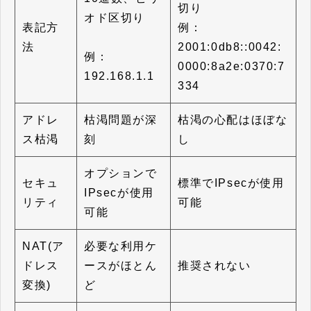
切り
オド区切り
表記方
例：
法
2001:0db8::0042:
例：
0000:8a2e:0370:7
192.168.1.1
334
アドレ
枯渇問題が深
枯渇の心配はほぼな
ス枯渇
刻
し
オプションで
セキュ
標準でIPsecが使用
IPsecが使用
リティ
可能
可能
NAT(ア
必要な利用ケ
ドレス
ースがほとん
推奨されない
変換)
ど