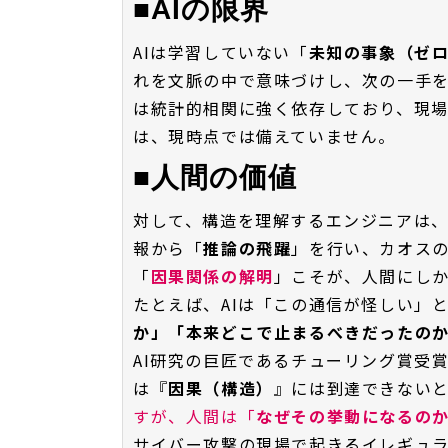
■AIの限界
AIは学習していない「
未知の事象（ゼ
れを文脈の中で意味づけし、次の一手を
は統計的相関に強く依存しており、現
は、現時点では備えていません。
■人間の価値
対して、構造を理解するエンジニアは
報から「
推論の飛躍
」を行い、カオスの
「
因果関係の解明
」こそが、人間にし
たとえば、AIは「この通信が怪しい」
か」「本来どこで止まるべきだったの
AI研究の巨匠であるチューリング賞受
は『
因果（構造）
』には到達できない
すが、人間は「
なぜその挙動になるの
サイバー攻撃の現場で起きるイレギュ