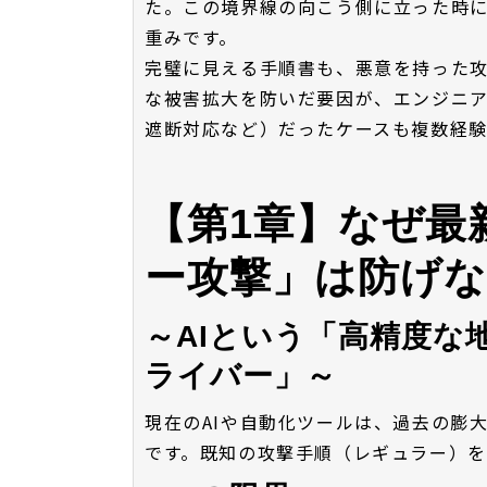
た。この境界線の向こう側に立った時
重みです。
完璧に見える手順書も、悪意を持った
な被害拡大を防いだ要因が、エンジニ
遮断対応など）だったケースも複数経験
【第1章】なぜ最
ー攻撃」は防げ
～AIという「高精度な
ライバー」～
現在のAIや自動化ツールは、過去の膨
です。既知の攻撃手順（レギュラー）を