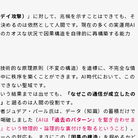
ロデイ攻撃）
」に対して、兆候を示すことはできても、そ
決めるのは依然として人間です。現在の多くの実運用AI
場のカオスな状況で因果構造を自律的に再構築する能力
、技術的な原理原則（不変の構造）を道標に、不完全な情
中に秩序を築くことができます。AI時代において、この
かできない聖域です。
という結果までは出せても、
「なぜこの通信が成立したの
か」
と遡るのは人間の役割です。
賞者ジュデア・パール氏は、データ（知識）の蓄積だけで
と喝破しました（
AIは
「過去のパターン
」を繋ぎ合わせま
か
」という物理的・論理的な裏付けを取るということ
）。
ラーへの対応も、まさにこの「
因果の構造
」を掴めるかど