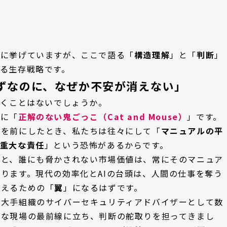
例に挙げていますが、ここで語る「
構造理解
」と「
判断
」
る生存戦略です。
ずなのに、なぜか不安が消えない」
抱くことはないでしょうか。
的に「
正解のない鬼ごっこ（Cat and Mouse）
」です。
ーを前にしたとき、私たちは往々にして「
マニュアルの平
重大な責任
」という恐怖があるからです。
さと、誰にも脅かされない市場価値は、常にそのマニュア
ります。現代の効率化とAIの台頭は、人間の仕事を奪う
越えるための「
翼
」になるはずです。
、大手組織のサイバーセキュリティアドバイザーとして数
刻な現場の最前線に立ち、判断の舵取りを担ってきまし